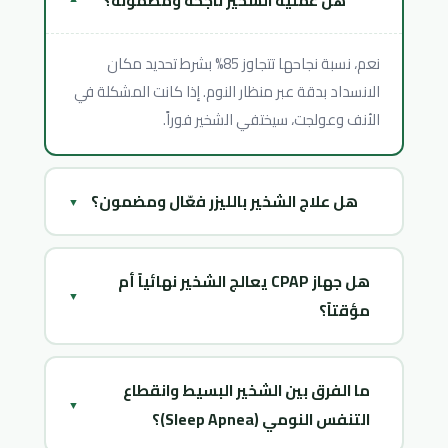
هل عملية الشخير ناجحة ومضمونة؟
▼
نعم، نسبة نجاحها تتجاوز 85% بشرط تحديد مكان
الانسداد بدقة عبر منظار النوم. إذا كانت المشكلة في
الأنف وعولجت، سيختفي الشخير فوراً.
هل علاج الشخير بالليزر فعّال ومضمون؟
▼
نعم، الليزر وتقنية التردد الحراري (Coblation) فعّالان
هل جهاز CPAP يعالج الشخير نهائياً أم
جداً في علاج ترهل سقف الحلق واللهاة. ميزتهما:
▼
مؤقتاً؟
دقة أعلى، نزيف أقل، وألم بعد العملية أخف. نسبة
نجاحهما تتجاوز 85% إذا كان الانسداد في منطقة
جهاز CPAP يعالج الأعراض فقط طالما يُستخدَم كل
الحلق.
ما الفرق بين الشخير البسيط وانقطاع
ليلة، لكنه لا يُزيل السبب التشريحي. هو الخيار "الذهبي"
▼
التنفس النومي (Sleep Apnea)؟
الدولي لانقطاع التنفس الشديد، وخاصةً لمن لا يرغب