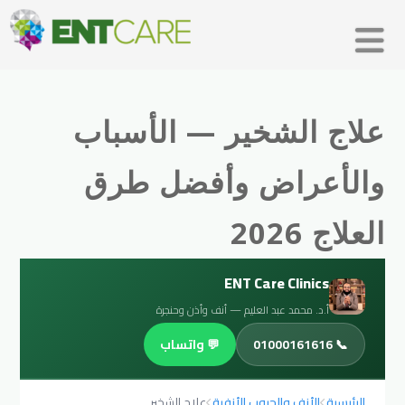
علاج الشخير — الأسباب
والأعراض وأفضل طرق
العلاج 2026
ENT Care Clinics
أ.د. محمد عبد العليم — أنف وأذن وحنجرة
📞 01000161616
💬 واتساب
الرئيسية
الأنف والجيوب الأنفية
علاج الشخير