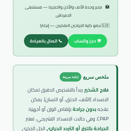
🏥
مدير وحدة الأنف والأذن والحنجرة — مستشفى
الدمرداش
🇬🇧
عضو كلية الجراحين الملكيين — إنجلترا
💬 حجز واتساب
📞 اتصال بالعيادة
ملخص سريع
إجابة سريعة
علاج الشخير
يبدأ بالتشخيص الدقيق لمكان
الانسداد (الأنف، الحلق، أو اللسان). يمكن
علاجه
بدون جراحة
بإنقاص الوزن أو أجهزة
CPAP. وفي حالات الانسداد التشريحي، تعتبر
الجراحة بالليزر أو التردد الحراري
الحل الجذري