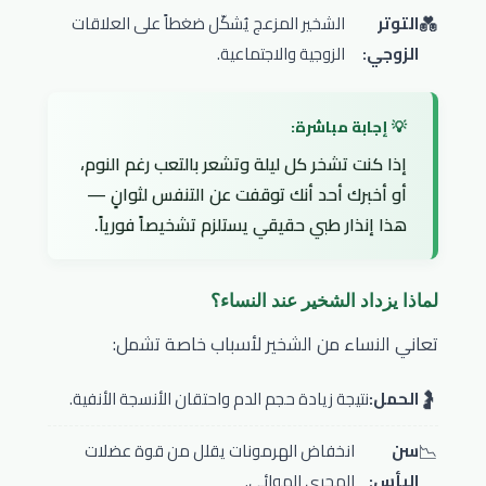
💑
التوتر
الشخير المزعج يُشكّل ضغطاً على العلاقات
الزوجي:
الزوجية والاجتماعية.
إذا كنت تشخر كل ليلة وتشعر بالتعب رغم النوم،
أو أخبرك أحد أنك توقفت عن التنفس لثوانٍ —
هذا إنذار طبي حقيقي يستلزم تشخيصاً فورياً.
لماذا يزداد الشخير عند النساء؟
تعاني النساء من الشخير لأسباب خاصة تشمل:
🤰
الحمل:
نتيجة زيادة حجم الدم واحتقان الأنسجة الأنفية.
📉
سن
انخفاض الهرمونات يقلل من قوة عضلات
اليأس:
المجرى الهوائي.