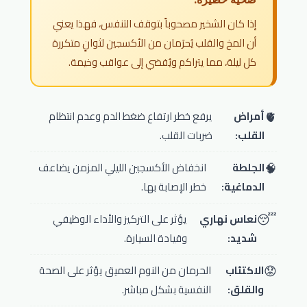
إذا كان الشخير مصحوباً بتوقف التنفس، فهذا يعني
أن المخ والقلب يُحرَمان من الأكسجين لثوانٍ متكررة
كل ليلة، مما يتراكم ويُفضي إلى عواقب وخيمة.
🫀
أمراض
يرفع خطر ارتفاع ضغط الدم وعدم انتظام
القلب:
ضربات القلب.
🧠
الجلطة
انخفاض الأكسجين الليلي المزمن يضاعف
الدماغية:
خطر الإصابة بها.
😴
نعاس نهاري
يؤثر على التركيز والأداء الوظيفي
شديد:
وقيادة السيارة.
😟
الاكتئاب
الحرمان من النوم العميق يؤثر على الصحة
والقلق:
النفسية بشكل مباشر.