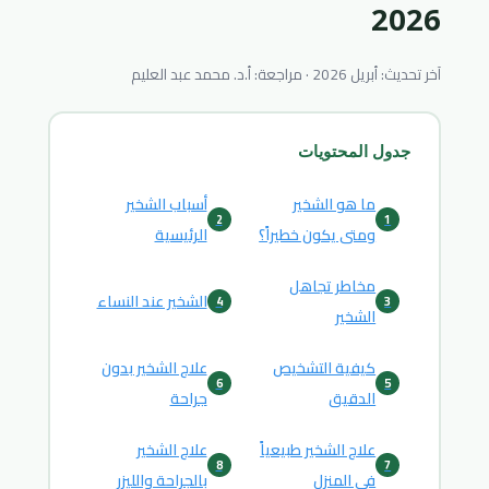
2026
آخر تحديث: أبريل 2026 · مراجعة: أ.د. محمد عبد العليم
جدول المحتويات
ما هو الشخير
أسباب الشخير
2
1
ومتى يكون خطيراً؟
الرئيسية
مخاطر تجاهل
الشخير عند النساء
4
3
الشخير
كيفية التشخيص
علاج الشخير بدون
6
5
الدقيق
جراحة
علاج الشخير طبيعياً
علاج الشخير
8
7
في المنزل
بالجراحة والليزر