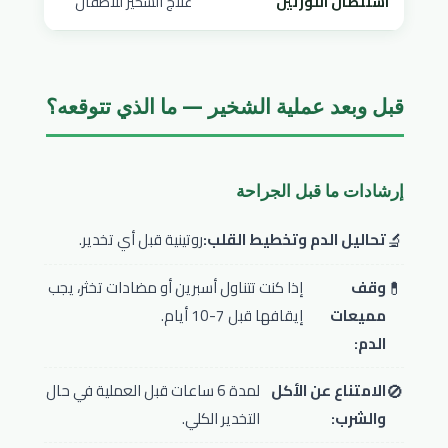
استئصال اللوزتين
علاج الشخير للأطفال
منظا
قبل وبعد عملية الشخير — ما الذي تتوقعه؟
إرشادات ما قبل الجراحة
🔬
تحاليل الدم وتخطيط القلب:
روتينية قبل أي تخدير.
💊
وقف
إذا كنت تتناول أسبرين أو مضادات تخثر، يجب
مميعات
إيقافها قبل 7-10 أيام.
الدم:
🚫
الامتناع عن الأكل
لمدة 6 ساعات قبل العملية في حال
والشرب:
التخدير الكلي.